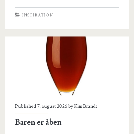
bibliotek
INSPIRATION
ved
hånden
Published 7. august 2026 by
Kim Brandt
Baren er åben