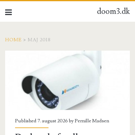
doom3.dk
HOME
>
MAJ 2018
Måned:
<span>maj
2018</span>
Published 7. august 2026 by
Pernille Madsen