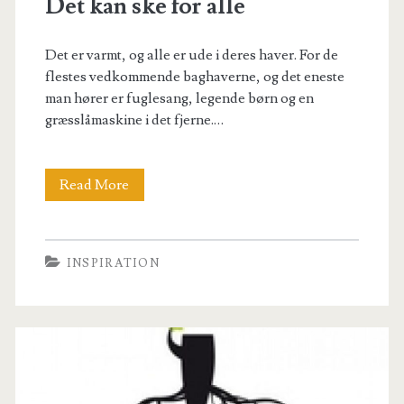
Det kan ske for alle
Det er varmt, og alle er ude i deres haver. For de
flestes vedkommende baghaverne, og det eneste
man hører er fuglesang, legende børn og en
græsslåmaskine i det fjerne.…
Det
Read More
kan
ske
INSPIRATION
for
alle