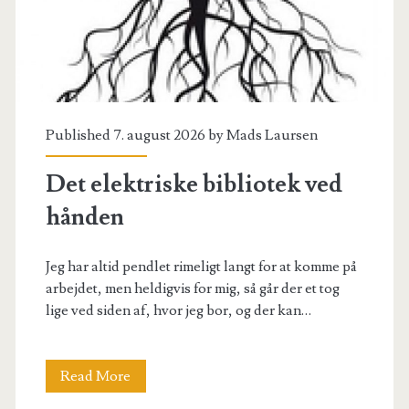
Published 7. august 2026 by
Mads Laursen
Det elektriske bibliotek ved
hånden
Jeg har altid pendlet rimeligt langt for at komme på
arbejdet, men heldigvis for mig, så går der et tog
lige ved siden af, hvor jeg bor, og der kan…
Det
Read More
elektriske