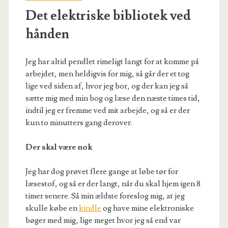
Det elektriske bibliotek ved
hånden
Jeg har altid pendlet rimeligt langt for at komme på
arbejdet, men heldigvis for mig, så går der et tog
lige ved siden af, hvor jeg bor, og der kan jeg så
sætte mig med min bog og læse den næste times tid,
indtil jeg er fremme ved mit arbejde, og så er der
kun to minutters gang derover.
Der skal være nok
Jeg har dog prøvet flere gange at løbe tør for
læsestof, og så er der langt, når du skal hjem igen 8
timer senere. Så min ældste foreslog mig, at jeg
skulle købe en
kindle
og have mine elektroniske
bøger med mig, lige meget hvor jeg så end var