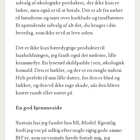
udvalg af økologiske produkter, der ikke kun er
lækre, men også er til at betale. Det er alt fra sæber
til hænderne og tøjet over karklude og tandbørster.
Et spændende udvalg af alt det, du bruger i din
hverdag, som ikke er til at leve uden.
Det er ikke kun bæredygtige produkter til
husholdningen, jeg fandt også det sødeste, lille
krammedyr. En lyserød skildpadde i ren, økologisk
bomuld. Den er hæklet, og der er en rangle indeni.
Helt perfekt til min lille datter, for den er blød og
lækker, og den vil ikke tage skade, når den bliver
kastet rundt eller suttet på.
En god hjemmeside
Suztain har jeg fundet hos ML Model. Egentlig
fordi jeg var på udkig efter nogle rigtig gode amme-
BH’er, som en veninde havde fortalt mig, jeg