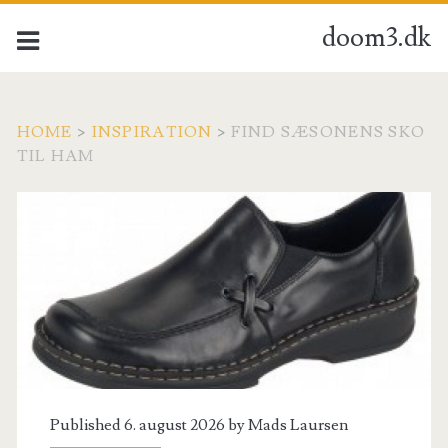
doom3.dk
HOME
>
INSPIRATION
>
FIND SÆSONENS SKO
TIL HAM
Published 6. august 2026 by
Mads Laursen