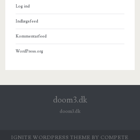
Log ind
Indlægsfeed
Kommentarfeed
WordPress.org
doom3.dk
doom3.dk
IGNITE WORDPRESS THEME
BY COMPETE