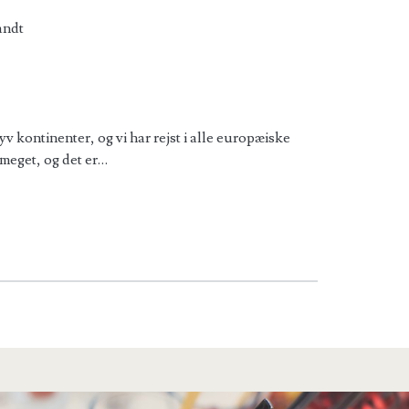
andt
e syv kontinenter, og vi har rejst i alle europæiske
s meget, og det er…