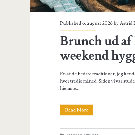
Published 6. august 2026 by
Astrid
Brunch ud af 
weekend hyg
En af de bedste traditioner, jeg ke
hver tredje måned. Siden vi var stude
hjemme…
Brunch
Read More
ud
af