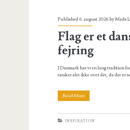
Published 6. august 2026 by
Mads L
Flag er et da
fejring
I Danmark har vi en lang tradition for 
tænker slet ikke over det, da det er 
Flag
Read More
er
et
INSPIRATION
dansk