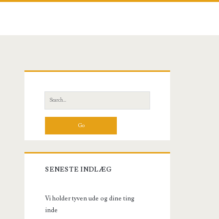
Primary
Sidebar
Search
for:
SENESTE INDLÆG
Vi holder tyven ude og dine ting
inde