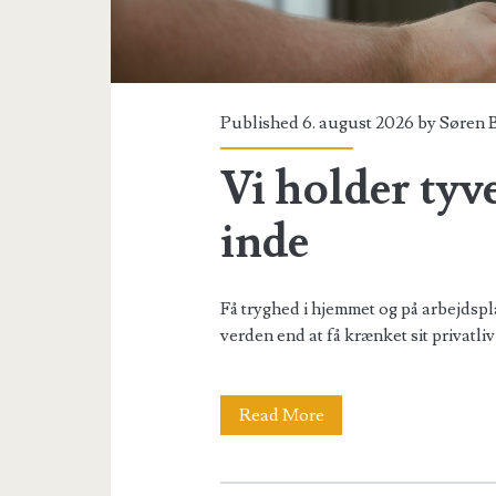
Published 6. august 2026 by
Søren 
Vi holder tyv
inde
Få tryghed i hjemmet og på arbejdsp
verden end at få krænket sit privatl
Vi
Read More
holder
tyven