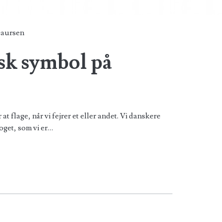
aursen
nsk symbol på
at flage, når vi fejrer et eller andet. Vi danskere
noget, som vi er…